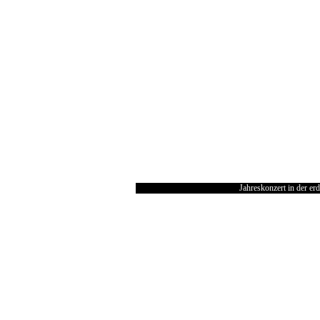
Jahreskonzert in der e