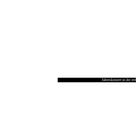
Jahreskonzert in der e